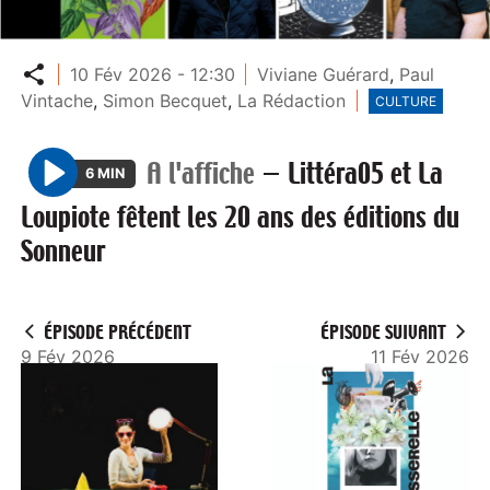
Partager
10 Fév 2026 - 12:30
Viviane Guérard
,
Paul
Vintache
,
Simon Becquet
,
La Rédaction
CULTURE
A l'affiche
—
Littéra05 et La
6 MIN
P
Loupiote fêtent les 20 ans des éditions du
l
Sonneur
a
y
ÉPISODE PRÉCÉDENT
ÉPISODE SUIVANT
9 Fév 2026
11 Fév 2026