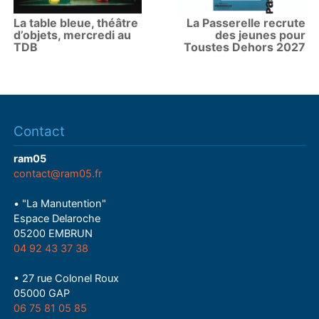
La table bleue, théâtre
La Passerelle recrute
d’objets, mercredi au
des jeunes pour
TDB
Toustes Dehors 2027
Contact
ram05
contact@ram05.fr
• "La Manutention"
Espace Delaroche
05200 EMBRUN
04 92 43 37 38
• 27 rue Colonel Roux
05000 GAP
06 75 81 05 85