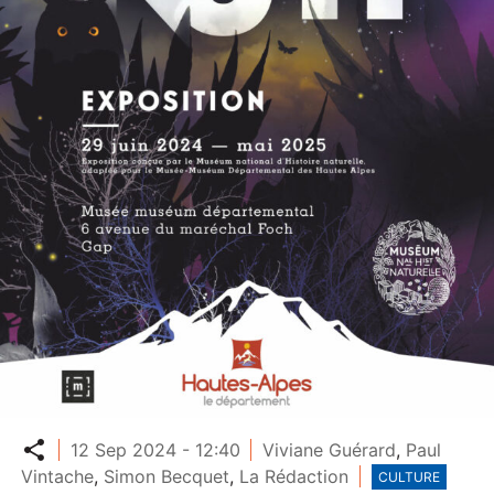
Partager
12 Sep 2024 - 12:40
Viviane Guérard
,
Paul
Vintache
,
Simon Becquet
,
La Rédaction
CULTURE