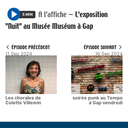
A l'affiche
—
L'exposition
5 MIN
P
"Nuit" au Musée Muséum à Gap
l
a
y
ÉPISODE PRÉCÉDENT
ÉPISODE SUIVANT
11 Sep 2024
16 Sep 2024
Les chorales de
soirée punk au Tempo
Colette Villemin
à Gap vendredi