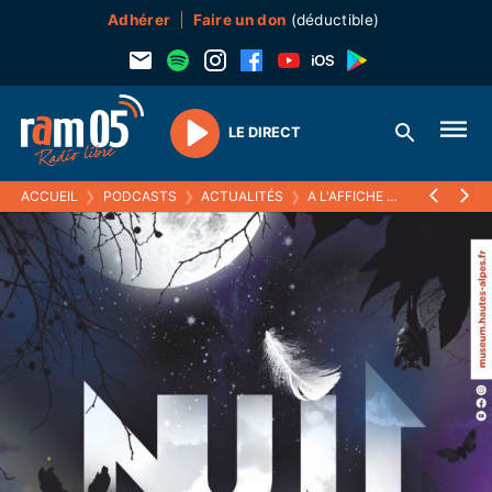
Adhérer
Faire un don
(déductible)
LE DIRECT
Play
ACCUEIL
❯
PODCASTS
❯
ACTUALITÉS
❯
A L'AFFICHE
❯
L'EXPOSITI