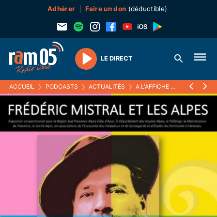
Adhérer
Faire un don
(déductible)
LE DIRECT
Play
ACCUEIL
❯
PODCASTS
❯
ACTUALITÉS
❯
A L'AFFICHE
❯
L'EXPOSITIO