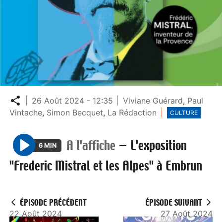
Partager
26 Août 2024 - 12:35
Viviane Guérard
,
Paul
Vintache
,
Simon Becquet
,
La Rédaction
CULTURE
A l'affiche
—
L'exposition
6 MIN
P
"Frederic Mistral et les Alpes" à Embrun
l
a
y
ÉPISODE PRÉCÉDENT
ÉPISODE SUIVANT
22 Août 2024
27 Août 2024