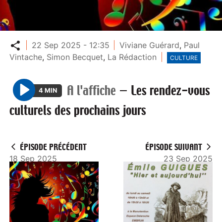
Partager
22 Sep 2025 - 12:35
Viviane Guérard
,
Paul
Vintache
,
Simon Becquet
,
La Rédaction
CULTURE
A l'affiche
—
Les rendez-vous
4 MIN
P
culturels des prochains jours
l
a
y
ÉPISODE PRÉCÉDENT
ÉPISODE SUIVANT
18 Sep 2025
23 Sep 2025