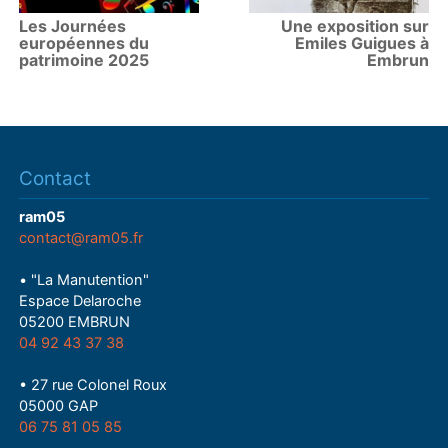
Les Journées
Une exposition sur
européennes du
Emiles Guigues à
patrimoine 2025
Embrun
Contact
ram05
contact@ram05.fr
• "La Manutention"
Espace Delaroche
05200 EMBRUN
04 92 43 37 38
• 27 rue Colonel Roux
05000 GAP
06 75 81 05 85