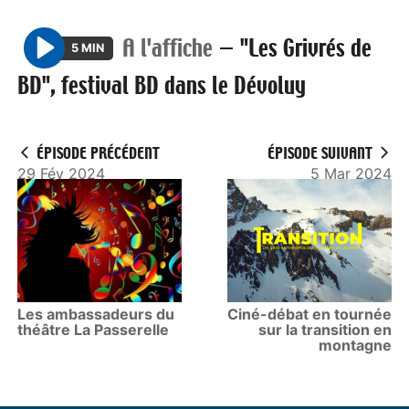
A l'affiche
—
"Les Grivrés de
5 MIN
P
BD", festival BD dans le Dévoluy
l
a
y
ÉPISODE PRÉCÉDENT
ÉPISODE SUIVANT
29 Fév 2024
5 Mar 2024
Les ambassadeurs du
Ciné-débat en tournée
théâtre La Passerelle
sur la transition en
montagne