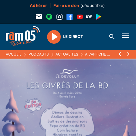
Adhérer
Faire un don
(déductible)
LE DIRECT
Play
ACCUEIL
❯
PODCASTS
❯
ACTUALITÉS
❯
A L'AFFICHE
❯
"LES GRIVRÉ