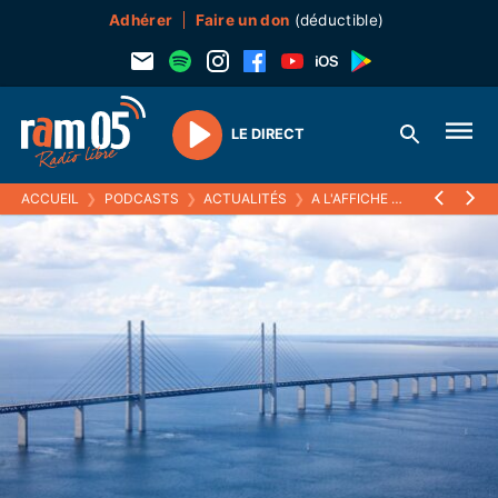
Adhérer
Faire un don
(déductible)
LE DIRECT
Play
ACCUEIL
❯
PODCASTS
❯
ACTUALITÉS
❯
A L'AFFICHE
❯
LES COUPS D