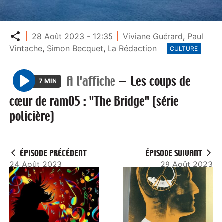
Partager
28 Août 2023 - 12:35
Viviane Guérard
,
Paul
Vintache
,
Simon Becquet
,
La Rédaction
CULTURE
A l'affiche
—
Les coups de
7 MIN
P
cœur de ram05 : "The Bridge" (série
l
policière)
a
y
ÉPISODE PRÉCÉDENT
ÉPISODE SUIVANT
24 Août 2023
29 Août 2023