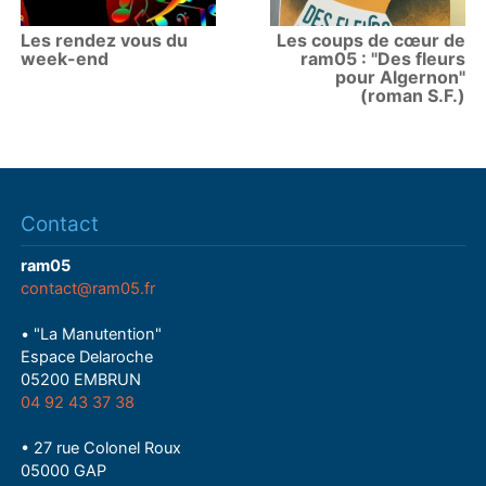
Les rendez vous du
Les coups de cœur de
week-end
ram05 : "Des fleurs
pour Algernon"
(roman S.F.)
Contact
ram05
contact@ram05.fr
• "La Manutention"
Espace Delaroche
05200 EMBRUN
04 92 43 37 38
• 27 rue Colonel Roux
05000 GAP