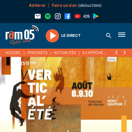
Adhérer
Faire un don
(déductible)
LE DIRECT
Play
ACCUEIL
❯
PODCASTS
❯
ACTUALITÉS
❯
A L'AFFICHE
❯
LE FESTIVAL