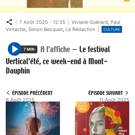
Partager
7 Août 2025 - 12:35
Viviane Guérard
,
Paul
Vintache
,
Simon Becquet
,
La Rédaction
CULTURE
A l'affiche
—
Le festival
7 MIN
P
Vertical’été, ce week-end à Mont-
l
Dauphin
a
y
ÉPISODE PRÉCÉDENT
ÉPISODE SUIVANT
6 Août 2025
11 Août 2025