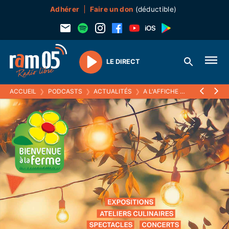
Adhérer
Faire un don
(déductible)
LE DIRECT
Play
ACCUEIL
❯
PODCASTS
❯
ACTUALITÉS
❯
A L'AFFICHE
❯
LE FESTIVAL