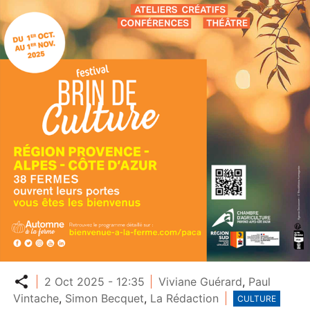
Partager
2 Oct 2025 - 12:35
Viviane Guérard
,
Paul
Vintache
,
Simon Becquet
,
La Rédaction
CULTURE