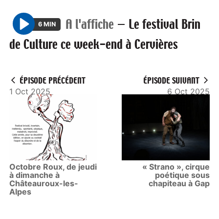
A l'affiche
—
Le festival Brin
6 MIN
P
de Culture ce week-end à Cervières
l
a
y
ÉPISODE PRÉCÉDENT
ÉPISODE SUIVANT
1 Oct 2025
6 Oct 2025
Octobre Roux, de jeudi
« Strano », cirque
à dimanche à
poétique sous
Châteauroux-les-
chapiteau à Gap
Alpes