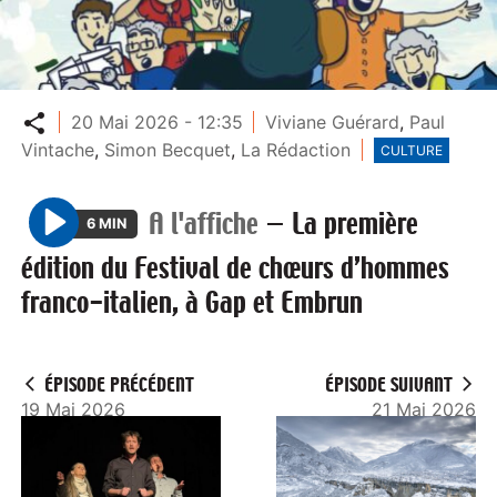
Partager
20 Mai 2026 - 12:35
Viviane Guérard
,
Paul
Vintache
,
Simon Becquet
,
La Rédaction
CULTURE
A l'affiche
—
La première
6 MIN
P
édition du Festival de chœurs d’hommes
l
franco-italien, à Gap et Embrun
a
y
ÉPISODE PRÉCÉDENT
ÉPISODE SUIVANT
19 Mai 2026
21 Mai 2026