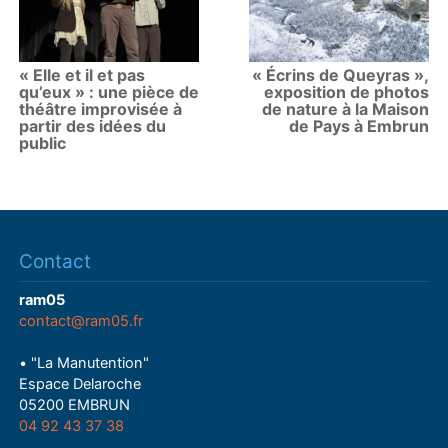
« Elle et il et pas
« Écrins de Queyras »,
qu’eux » : une pièce de
exposition de photos
théâtre improvisée à
de nature à la Maison
partir des idées du
de Pays à Embrun
public
Contact
ram05
contact@ram05.fr
• "La Manutention"
Espace Delaroche
05200 EMBRUN
04 92 43 37 38