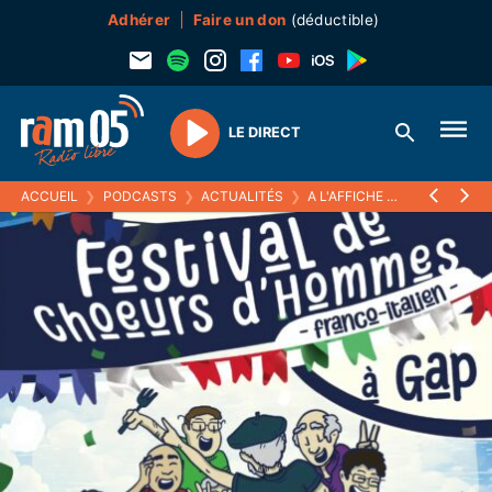
Adhérer
Faire un don
(déductible)
LE DIRECT
Play
ACCUEIL
❯
PODCASTS
❯
ACTUALITÉS
❯
A L'AFFICHE
❯
LA PREMIÈR