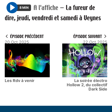
A l'affiche
—
La fureur de
8 MIN
P
dire, jeudi, vendredi et samedi à Veynes
l
a
y
ÉPISODE PRÉCÉDENT
ÉPISODE SUIVANT
20 Oct 2025
22 Oct 2025
Les Rdv à venir
La soirée électro
Hollow 2, du collectif
Dark Side