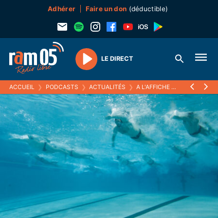
Adhérer
Faire un don
(déductible)
LE DIRECT
Play
ACCUEIL
❯
PODCASTS
❯
ACTUALITÉS
❯
A L'AFFICHE
❯
« KARAOKÉ P