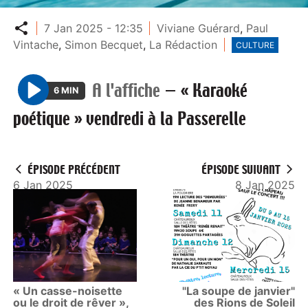
Partager
7 Jan 2025 - 12:35
Viviane Guérard
,
Paul
Vintache
,
Simon Becquet
,
La Rédaction
CULTURE
A l'affiche
—
« Karaoké
6 MIN
P
poétique » vendredi à la Passerelle
l
a
y
ÉPISODE PRÉCÉDENT
ÉPISODE SUIVANT
6 Jan 2025
8 Jan 2025
« Un casse-noisette
"La soupe de janvier"
ou le droit de rêver »,
des Rions de Soleil