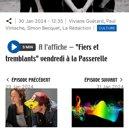
Partager
30 Jan 2024 - 12:35
Viviane Guérard
,
Paul
Vintache
,
Simon Becquet
,
La Rédaction
CULTURE
A l'affiche
—
"Fiers et
5 MIN
P
tremblants" vendredi à la Passerelle
l
a
y
ÉPISODE PRÉCÉDENT
ÉPISODE SUIVANT
29 Jan 2024
31 Jan 2024