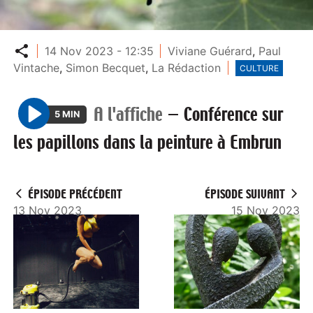
Partager
14 Nov 2023 - 12:35
Viviane Guérard
,
Paul
Vintache
,
Simon Becquet
,
La Rédaction
CULTURE
A l'affiche
—
Conférence sur
5 MIN
P
les papillons dans la peinture à Embrun
l
a
y
ÉPISODE PRÉCÉDENT
ÉPISODE SUIVANT
13 Nov 2023
15 Nov 2023