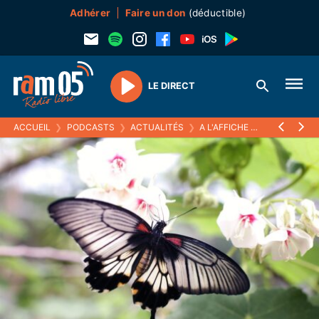
Adhérer
Faire un don
(déductible)
LE DIRECT
Play
ACCUEIL
❯
PODCASTS
❯
ACTUALITÉS
❯
A L'AFFICHE
❯
CONFÉRENCE