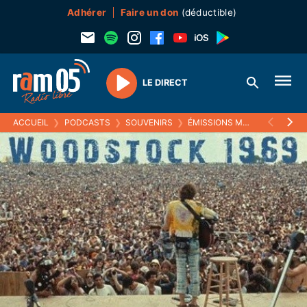
Adhérer
Faire un don
(déductible)
LE DIRECT
Play
ACCUEIL
❯
PODCASTS
❯
SOUVENIRS
❯
ÉMISSIONS MUSICALES (SOUVENIRS)