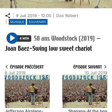
Partager
9 Juil 2019 - 12:00
Doc Robert
MUSIQUE
SOUVENIRS
50 ans Woodstock (2019)
—
4 MIN
P
Joan Baez-Swing low sweet chariot
l
a
y
ÉPISODE PRÉCÉDENT
ÉPISODE SUIVANT
8 Juil 2019
10 Juil 2019
Jefferson Airplane-
Shanana-At the hop