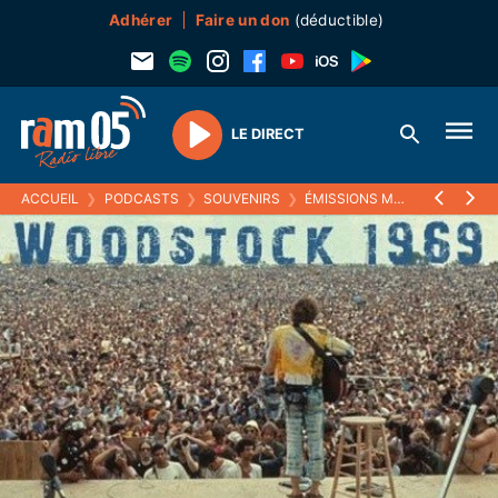
Adhérer
Faire un don
(déductible)
LE DIRECT
Play
ACCUEIL
❯
PODCASTS
❯
SOUVENIRS
❯
ÉMISSIONS MUSICALES (SOUVENIRS)