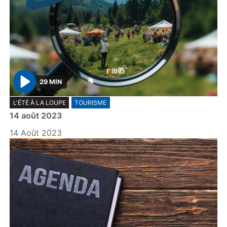
29 MIN
P
L'ÉTÉ À LA LOUPE
TOURISME
l
14 août 2023
a
y
14 Août 2023