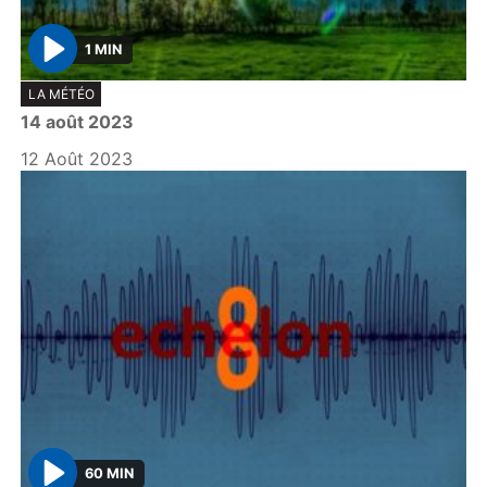
1 MIN
P
LA MÉTÉO
l
14 août 2023
a
y
12 Août 2023
60 MIN