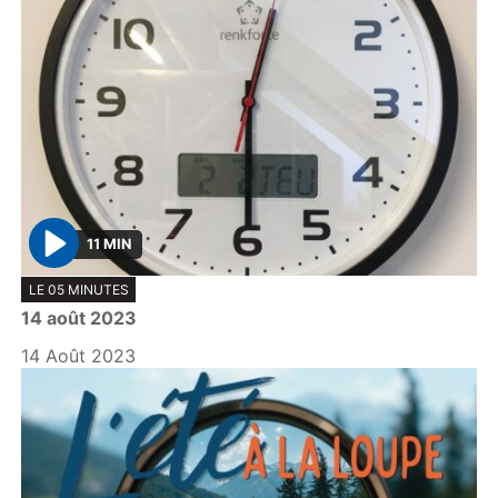
11 MIN
P
LE 05 MINUTES
l
14 août 2023
a
y
14 Août 2023