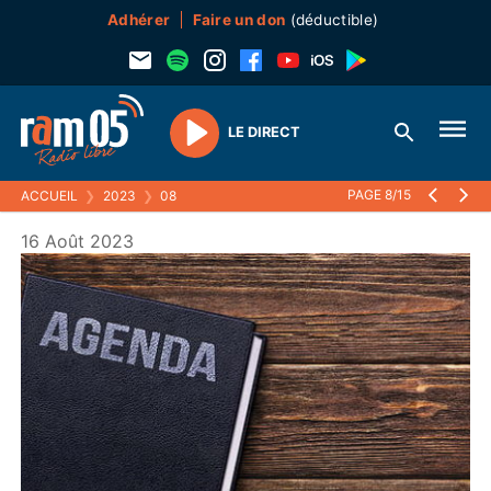
Adhérer
Faire un don
(déductible)
LE DIRECT
Play
PAGE 8/15
ACCUEIL
❯
2023
❯
08
16 Août 2023