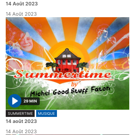
14 Août 2023
a
y
14 Août 2023
29 MIN
P
SUMMERTIME
MUSIQUE
l
14 août 2023
a
y
14 Août 2023