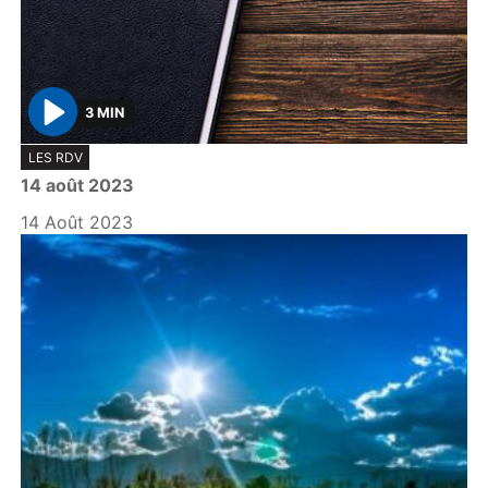
3 MIN
P
LES RDV
l
14 août 2023
a
y
14 Août 2023