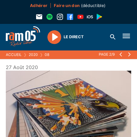
Adhérer
Faire un don
(déductible)
LE DIRECT
Play
PAGE 2/9
ACCUEIL
❯
2020
❯
08
27 Août 2020