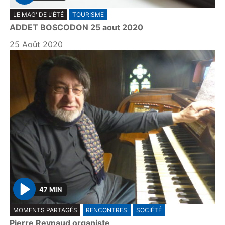
P
LE MAG' DE L'ÉTÉ
TOURISME
l
ADDET BOSCODON 25 aout 2020
a
y
25 Août 2020
47 MIN
P
MOMENTS PARTAGÉS
RENCONTRES
SOCIÉTÉ
l
Pierre Reynaud organiste