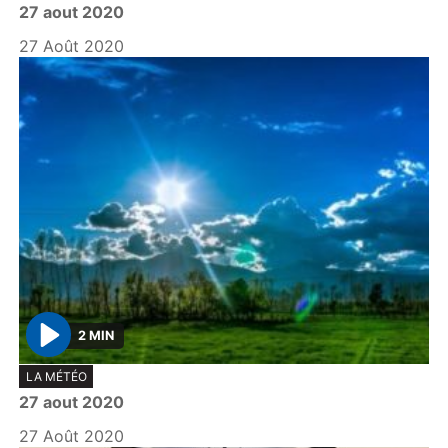
27 aout 2020
a
y
27 Août 2020
2 MIN
P
LA MÉTÉO
l
27 aout 2020
a
y
27 Août 2020