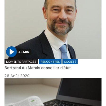
45 MIN
P
MOMENTS PARTAGÉS
RENCONTRES
SOCIÉTÉ
l
Bertrand du Marais conseiller d'état
a
y
26 Août 2020