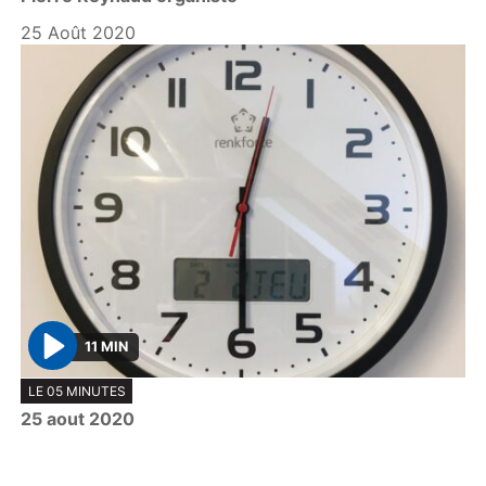
a
y
25 Août 2020
11 MIN
P
LE 05 MINUTES
l
25 aout 2020
a
y