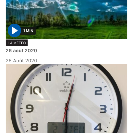
1 MIN
P
LA MÉTÉO
l
26 aout 2020
a
y
26 Août 2020