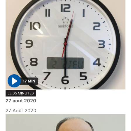
17 MIN
P
LE 05 MINUTES
l
27 aout 2020
a
y
27 Août 2020