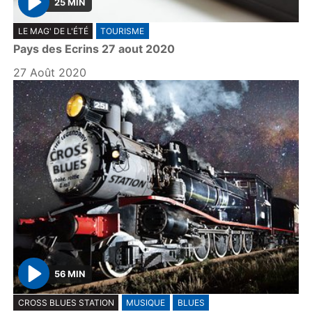
25 MIN
P
LE MAG' DE L'ÉTÉ
TOURISME
l
Pays des Ecrins 27 aout 2020
a
y
27 Août 2020
56 MIN
P
CROSS BLUES STATION
MUSIQUE
BLUES
l