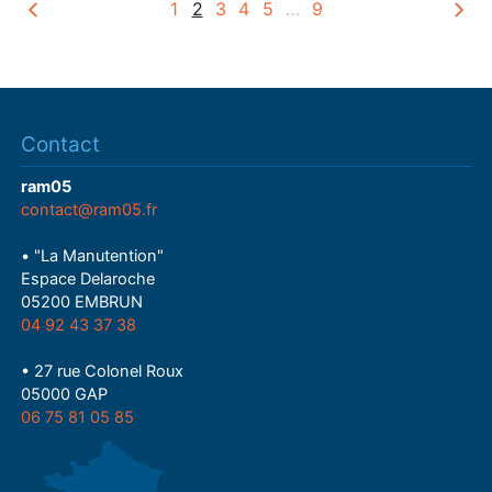
1
2
3
4
5
…
9
Contact
ram05
contact@ram05.fr
• "La Manutention"
Espace Delaroche
05200 EMBRUN
04 92 43 37 38
• 27 rue Colonel Roux
05000 GAP
06 75 81 05 85