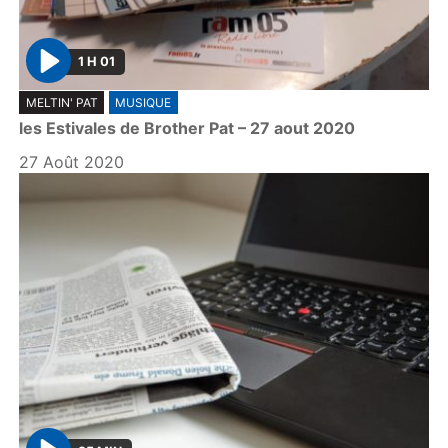
1 H 01
P
MELTIN' PAT
MUSIQUE
l
les Estivales de Brother Pat – 27 aout 2020
a
y
27 Août 2020