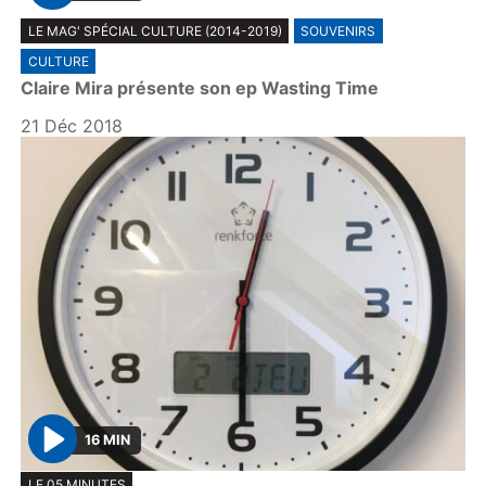
P
LE MAG' SPÉCIAL CULTURE (2014-2019)
SOUVENIRS
l
CULTURE
a
Claire Mira présente son ep Wasting Time
y
21 Déc 2018
16 MIN
P
LE 05 MINUTES