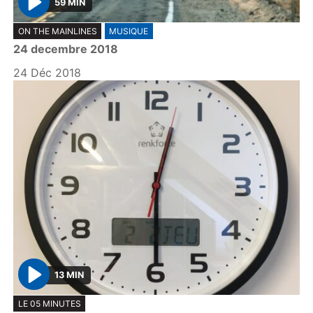
59 MIN
P
ON THE MAINLINES
MUSIQUE
l
24 decembre 2018
a
y
24 Déc 2018
13 MIN
P
LE 05 MINUTES
l