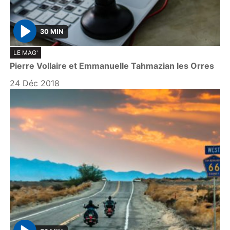
30 MIN
P
LE MAG'
l
Pierre Vollaire et Emmanuelle Tahmazian les Orres
a
y
24 Déc 2018