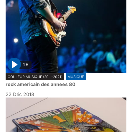
1 H
P
COULEUR MUSIQUE (20...-2021)
MUSIQUE
l
rock americain des annees 80
a
y
22 Déc 2018