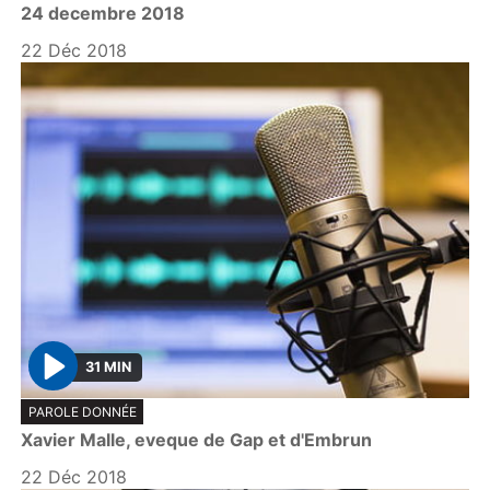
24 decembre 2018
a
y
22 Déc 2018
31 MIN
P
PAROLE DONNÉE
l
Xavier Malle, eveque de Gap et d'Embrun
a
y
22 Déc 2018