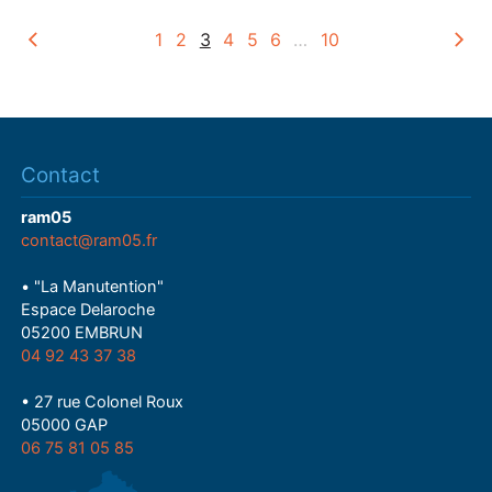
1
2
3
4
5
6
…
10
Contact
ram05
contact@ram05.fr
• "La Manutention"
Espace Delaroche
05200 EMBRUN
04 92 43 37 38
• 27 rue Colonel Roux
05000 GAP
06 75 81 05 85