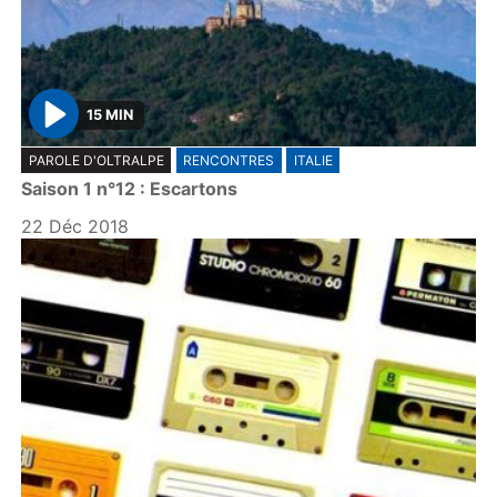
15 MIN
P
PAROLE D'OLTRALPE
RENCONTRES
ITALIE
l
Saison 1 n°12 : Escartons
a
y
22 Déc 2018