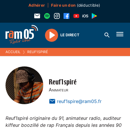
Adhérer
Faire un don
(déductible)
LE DIRECT
Play
ACCUEIL
❯
REUF1SPIRÉ
Reuf1spiré
Animateur
reuf1spire@ram05.fr
Reuf1spiré originaire du 91, animateur radio, auditeur
kiffeur boozillé de rap Français depuis les années 90