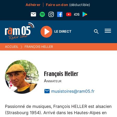
Adhérer
Faire un don
(déductible)
LE DIRECT
Play
ACCUEIL
❯
FRANÇOIS HELLER
François Heller
Animateur
musistoires@ram05.fr
Passionné de musiques, François HELLER est alsacien
(Strasbourg 1954). Arrivé dans les Hautes-Alpes en