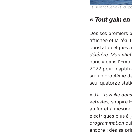
La Durance, en aval du po
« Tout gain en
Dès ses premiers p
affichée et la réal
constat quelques a
délétère. Mon chef
conclu dans l'Embr
2022 pour inaptitu
sur un problème de 
seul quatorze stati
« J’ai travaillé da
vétustes,
soupire H
au fur et à mesure
électriques plus à
programmation
qui
encore : dès sa pri