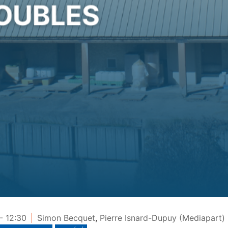
- 12:30
Simon Becquet
,
Pierre Isnard-Dupuy (Mediapart)