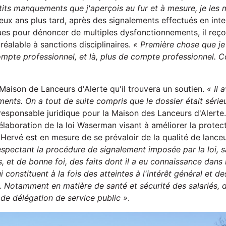
tits manquements que j'aperçois au fur et à mesure, je les 
Deux ans plus tard, après des signalements effectués en inte
ues pour dénoncer de multiples dysfonctionnements, il reç
réalable à sanctions disciplinaires.
« Première chose que je 
pte professionnel, et là, plus de compte professionnel. 
 Maison de Lanceurs d'Alerte qu'il trouvera un soutien.
« Il 
nts. On a tout de suite compris que le dossier était série
sponsable juridique pour la Maison des Lanceurs d'Alerte.
'élaboration de la loi Waserman visant à améliorer la protec
'Hervé est en mesure de se prévaloir de la qualité de lance
respectant la procédure de signalement imposée par la loi, 
s, et de bonne foi, des faits dont il a eu connaissance dans 
 constituent à la fois des atteintes à l'intérêt général et de
t. Notamment en matière de santé et sécurité des salariés, 
 de délégation de service public »
.