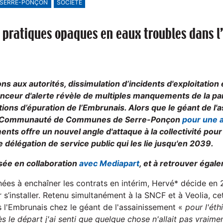
SERRE-PONÇON
SOCIÉTÉ
: pratiques opaques en eaux troubles dans 
ns aux autorités, dissimulation d’incidents d'exploitation
lanceur d'alerte révèle de multiples manquements de la pa
tions d’épuration de l’Embrunais. Alors que le géant de l'
la Communauté de Communes de Serre-Ponçon
pour une a
ts offre un nouvel angle d'attaque à la collectivité pou
e délégation de service public qui les lie jusqu'en 2039.
sée en collaboration
avec Mediapart
, et à retrouver éga
nées à enchaîner les contrats en intérim, Hervé* décide en
 s’installer. Retenu simultanément à la SNCF et à Veolia, ce
 l'Embrunais chez le géant de l'assainissement «
pour l'éth
Dès le départ j'ai senti que quelque chose n'allait pas vraime