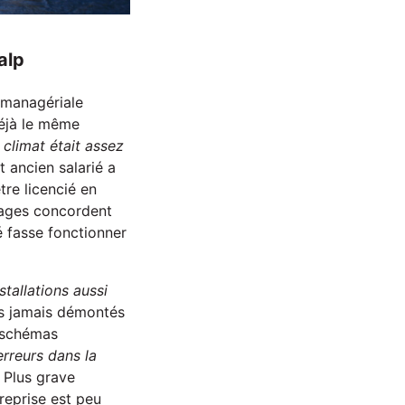
alp
e managériale
 déjà le même
 climat était assez
et ancien salarié a
tre licencié en
nages concordent
é fasse fonctionner
stallations aussi
ls jamais démontés
s schémas
erreurs dans la
. Plus grave
treprise est peu