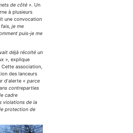
mets de côté ».
Un
rne à plusieurs
oit une convocation
fais, je me
Comment puis-je me
avait déjà récolté un
ux »,
explique
 Cette association,
tion des lanceurs
ur d'alerte
« parce
sans contreparties
le cadre
s violations de la
de protection de