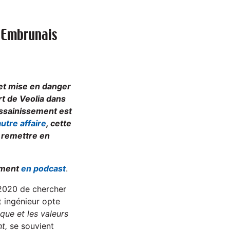
l’Embrunais
 et mise en danger
rt de Veolia dans
assainissement est
utre affaire
, cette
r remettre en
lement
en podcast
.
 2020 de chercher
t ingénieur opte
ique et les valeurs
nt,
se souvient