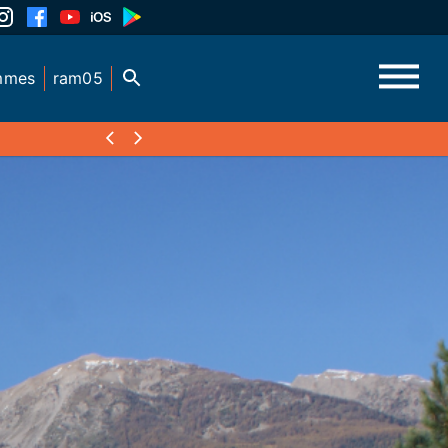
mmes
ram05