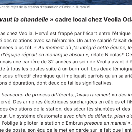
int de rejet de la station d'épuration d'Embrun © ram05
 vaut la chandelle »
cadre local chez Veolia Od
as chez Veolia, Hervé est frappé par l'écart entre l'éthiqu
ité des relations avec sa hiérarchie. Un autre salarié faisait
nnées plus tôt.
« Au moment où j'ai intégré cette équipe, le
 d'équipe régnait en monarque absolu »
, relate Nicolas*. C
unais une carrière de 32 années au sein de Veolia avant d'ê
de à tous les postes suite à un burn-out. Les deux témoig
sous-effectif chronique qui impliquait parfois qu'un salari
ons d'épuration, dont deux de tailles significatives.
ns beaucoup de process différents, j’avais rarement vu des in
ervé. Des armoires électriques surchargées en câbles et fi
 des évolutions de la station, des sécurités shuntées et de
 jour. Un système d'automate
avec plein de défauts, plein d'
 l'oblige à piloter la station d'Embrun
presque en manuel »
se de poste, son équipe le met en garde sur le fait que l'en