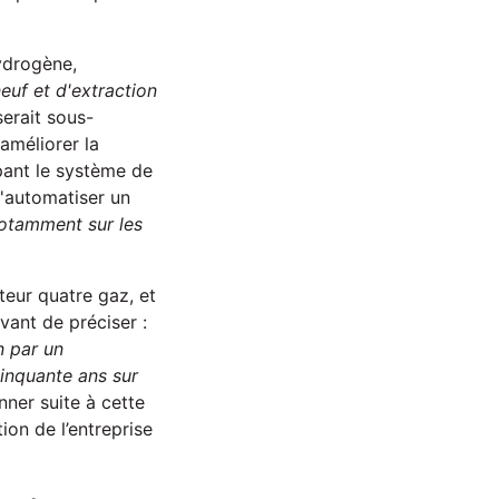
ydrogène,
euf et d'extraction
serait sous-
améliorer la
upant le système de
d'automatiser un
otamment sur les
teur quatre gaz, et
avant de préciser :
n par un
cinquante ans sur
ner suite à cette
ion de l’entreprise