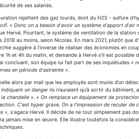
écurité de ses salariés.
uration rejettent des gaz lourds, dont du H2S - sulfure d’h
cif.
« Donc on a besoin d'avoir un système d'apport d'air n
ue Hervé. Pourtant, le système de ventilation de la station 
 2018 au moins, selon Nicolas. En mars 2021, plutôt que d'
rarchie suggère à l’inverse de réaliser des économies en co
re 1h et 4h du matin, et demande à Hervé s'il est possible 
ai concluant, son équipe lui fait part de ses inquiétudes
« n
rnes en période d'astreinte »
.
pelle alors par mail que les employés sont munis d’un détec
 indiquant un danger ils n’auraient qu’à sortir du bâtiment, 
 la chandelle »
.
« On remplace un équipement de protectio
ction. C'est hyper grave. On a l'impression de reculer de 
es »,
s'agace Hervé. Il décide de ne tout simplement pas don
 jamais mise en œuvre. Elle illustre toutefois la considérat
echniques.