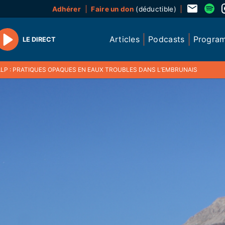
Adhérer
Faire un don
(déductible)
Articles
Podcasts
Progra
LE DIRECT
Play
ALP : PRATIQUES OPAQUES EN EAUX TROUBLES DANS L’EMBRUNAIS